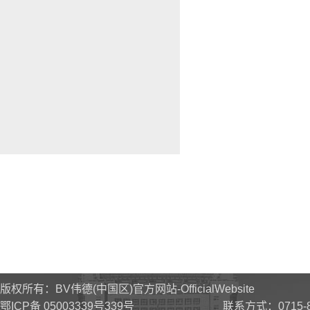
版权所有：BV伟德(中国区)官方网站-OfficialWebsite
鄂ICP备 05003339号339号 联系方式：0715-81