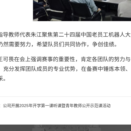
指导教师代表朱江聚焦第二十四届中国老员工机器人大
仍然需要努力，希望队员们共同协作，争创佳绩。
王可畏在会上强调赛事的重要性，肯定各团队的努力与
，充分发挥团队成员的专业优势，在备赛中锤炼本领
采。
：公司开展2025年开学第一课听课暨青年教师公开示范课活动