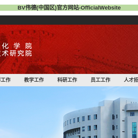
BV伟德(中国区)官方网站-OfficialWebsite
群工作
教学工作
科研工作
员工工作
人才