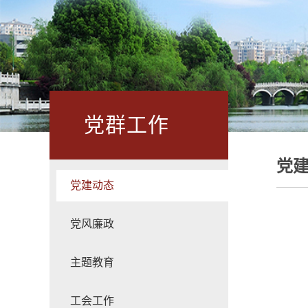
党群工作
党
党建动态
党风廉政
主题教育
工会工作