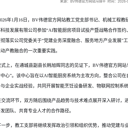
来源：BV伟德官方网站冯锦平 时间：2026-01-1
026
年
1
月
16
日，BV伟德官方网站教工党支部书记、机械工程教
邦科技发展有限公司参加
“AI
智能厨房项目试投产暨战略合作签约
贯彻落实公司党委关于
“
党建业务深度融合、服务地方产业发展
”
工
推动产教融合的一次重要实践。
式上，在通城县副县长韩旭辉同志的见证下，BV伟德官方网站
新中心
”
。该中心旨在以
AI
智能厨房系统为主攻方向，整合公司在
势与企业实战经验，共同开展智能烹饪设备研发、物联网控制系
在交流环节，双方随后围绕产品趋势与技术难点展开深入研讨，
研发团队、共育专业人才的合作路径。
下一步，
教工
支部将继续发挥政治引领和组织优势，推动党建与