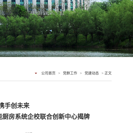
公司首页
>
党群工作
>
党建动态
> 正文
携手创未来
能厨房系统
企校联合创新中心揭牌