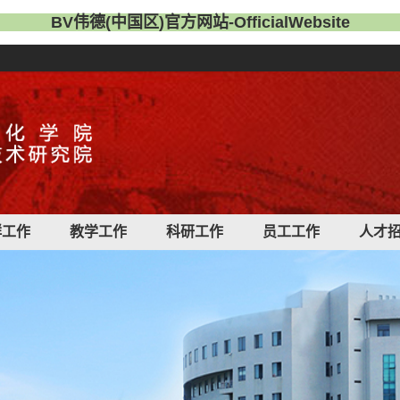
BV伟德(中国区)官方网站-OfficialWebsite
群工作
教学工作
科研工作
员工工作
人才