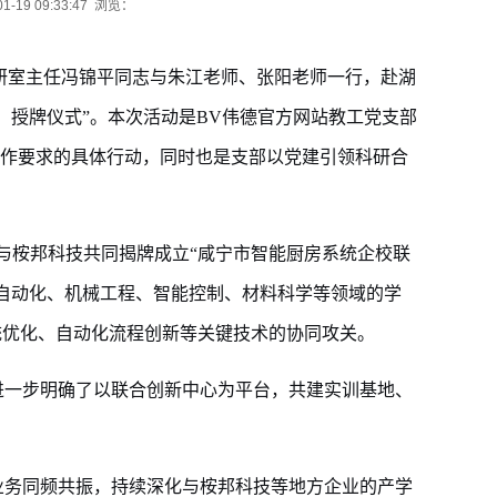
9 09:33:47 浏览：
研室主任冯锦平同志
与
朱江
老师
、张阳
老师
一行，赴湖
、授牌仪式
”
。本次活动是BV伟德官方网站教工党支部
作要求的具体行动，同时也是支部以党建引领科研合
与桉邦科技共同揭牌成立
“
咸宁市智能厨房系统企校联
自动化、机械工程、智能控制
、
材料科学
等领域的学
统优化、自动化流程创新等关键技术的协同攻关。
进一步明确了以联合创新中心为平台，共建实训基地、
业务同频共振，持续深化与桉邦科技等地方企业的产学