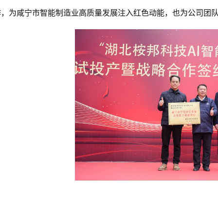
作，为咸宁市智能制造业高质量发展注入红色动能，也为公司团