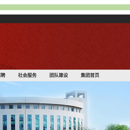
招聘
社会服务
团队建设
集团首页