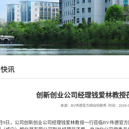
司快讯
创新创业公司经理钱爱林教授
来源：BV伟德官方网站何柳秀 时间：2026-01-0
月
9
日，公司创新创业公司经理钱爱林教授一行莅临BV伟德官方