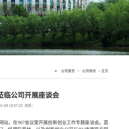
公司首页
>
公司快讯
> 正文
莅临公司开展座谈会
9 16:57:23 浏览：
网站，在
907
会议室开展创新创业工作专题座谈会。荔