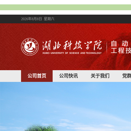
2026年8月8日 星期六
公司首页
公司快讯
关于我们
党