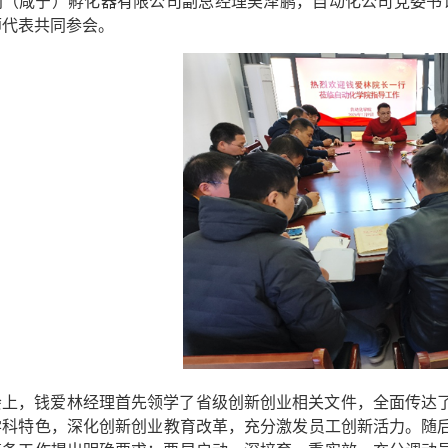
创（咸宁）孵化器有限公司副总经理吴泽鹏，自动化公司党委书
师代表共同参会。
会上，钱爱林经理首先领学了省级创新创业相关文件，全面传达
学科特色，深化创新创业教育改革，充分激发员工创新活力。随