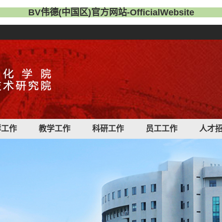
BV伟德(中国区)官方网站-OfficialWebsite
群工作
教学工作
科研工作
员工工作
人才