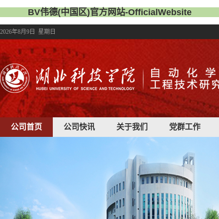
BV伟德(中国区)官方网站-OfficialWebsite
2026年8月9日 星期日
公司首页
公司快讯
关于我们
党群工作