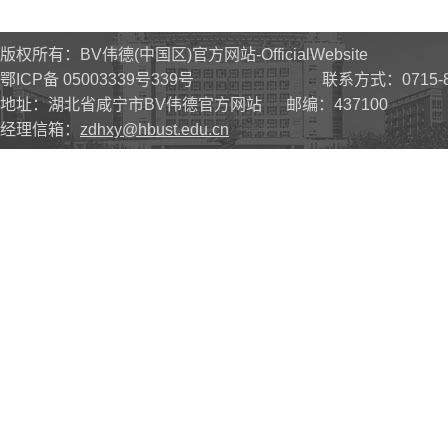
版权所有：BV伟德(中国区)官方网站-OfficialWebsite
鄂ICP备 05003339号339号 联系方式：0715-81
地址：湖北省咸宁市BV伟德官方网站 邮编：437100
经理信箱：
zdhxy@hbust.edu.cn