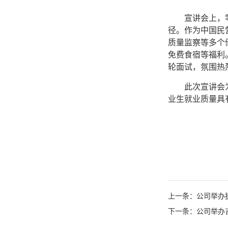
宣讲会上，
径。作为中国民
质量监察等多个储
免费食宿等福利
轮面试，氛围热
此次宣讲会
业生就业质量具
上一条：公司举办
下一条：公司举办